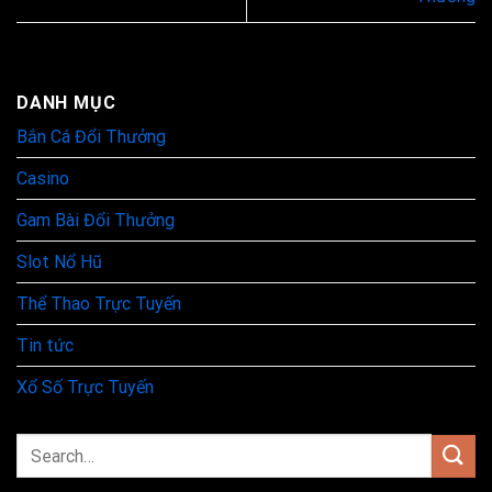
DANH MỤC
Bắn Cá Đổi Thưởng
Casino
Gam Bài Đổi Thưởng
Slot Nổ Hũ
Thể Thao Trực Tuyến
Tin tức
Xổ Số Trực Tuyến