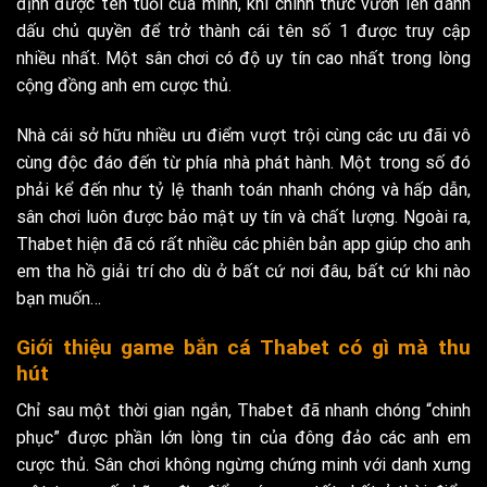
định được tên tuổi của mình, khi chính thức vươn lên đánh
dấu chủ quyền để trở thành cái tên số 1 được truy cập
nhiều nhất. Một sân chơi có độ uy tín cao nhất trong lòng
cộng đồng anh em cược thủ.
Nhà cái sở hữu nhiều ưu điểm vượt trội cùng các ưu đãi vô
cùng độc đáo đến từ phía nhà phát hành. Một trong số đó
phải kể đến như tỷ lệ thanh toán nhanh chóng và hấp dẫn,
sân chơi luôn được bảo mật uy tín và chất lượng. Ngoài ra,
Thabet hiện đã có rất nhiều các phiên bản app giúp cho anh
em tha hồ giải trí cho dù ở bất cứ nơi đâu, bất cứ khi nào
bạn muốn…
Giới thiệu game bắn cá Thabet có gì mà thu
hút
Chỉ sau một thời gian ngắn, Thabet đã nhanh chóng “chinh
phục” được phần lớn lòng tin của đông đảo các anh em
cược thủ. Sân chơi không ngừng chứng minh với danh xưng