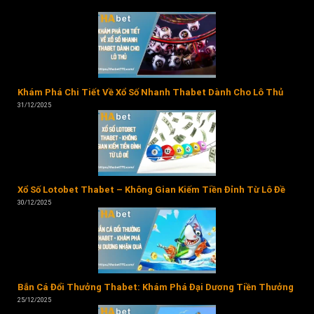
Khám Phá Chi Tiết Về Xổ Số Nhanh Thabet Dành Cho Lô Thủ
31/12/2025
Xổ Số Lotobet Thabet – Không Gian Kiếm Tiền Đỉnh Từ Lô Đề
30/12/2025
Bắn Cá Đổi Thưởng Thabet: Khám Phá Đại Dương Tiền Thưởng
25/12/2025