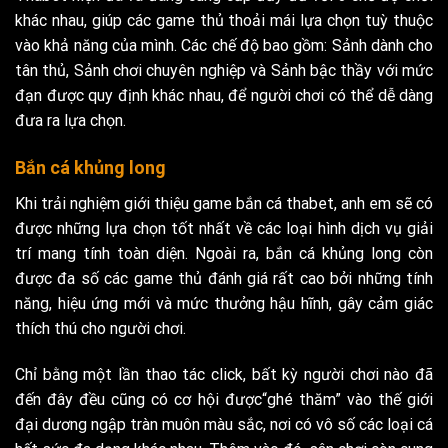
khác nhau, giúp các game thủ thoải mái lựa chọn tuỳ thuộc
vào khả năng của mình. Các chế độ bao gồm: Sảnh dành cho
tân thủ, Sảnh chơi chuyên nghiệp và Sảnh bậc thầy với mức
đạn được quy định khác nhau, để người chơi có thể dễ dàng
đưa ra lựa chọn.
Bắn cá khủng long
Khi trải nghiệm giới thiệu game bắn cá thabet, anh em sẽ có
được những lựa chọn tốt nhất về các loại hình dịch vụ giải
trí mang tính toàn diện. Ngoài ra,
bắn cá khủng long
còn
được đa số các game thủ đánh giá rất cao bởi những tính
năng, hiệu ứng mới và mức thưởng hậu hĩnh, gây cảm giác
thích thú cho người chơi.
Chỉ bằng một lần thao tác click, bất kỳ người chơi nào đã
đến đây đều cũng có cơ hội được“ghé thăm” vào thế giới
đại dương ngập tràn muôn màu sắc, nơi có vô số các loại cá