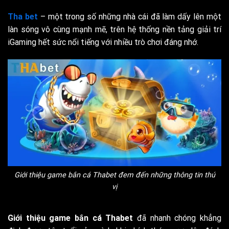
Tha bet
– một trong số những nhà cái đã làm dấy lên một
làn sóng vô cùng mạnh mẽ, trên hệ thống nền tảng giải trí
iGaming hết sức nổi tiếng với nhiều trò chơi đáng nhớ.
Giới thiệu game bắn cá Thabet đem đến những thông tin thú
vị
Giới thiệu game bắn cá Thabet
đã nhanh chóng khẳng