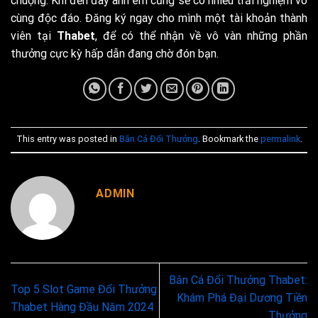
chuộng. Khi đến đây anh em cũng sẽ có nhiều trải nghiệm vô
cùng độc đáo. Đăng ký ngay cho mình một tài khoản thành
viên tại
Thabet
, để có thể nhận về vô vàn những phần
thưởng cực kỳ hấp dẫn đang chờ đón bạn.
This entry was posted in
Bắn Cá Đổi Thưởng
. Bookmark the
permalink
.
ADMIN
Bắn Cá Đổi Thưởng Thabet:
Top 5 Slot Game Đổi Thưởng
Khám Phá Đại Dương Tiền
Thabet Hàng Đầu Năm 2024
Thưởng